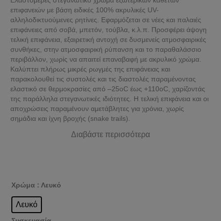
Ελαστομερές στεγανωτικό χρώμα εξωτερικών καθέτων
επιφανειών με βάση ειδικές 100% ακρυλικές UV-
αλληλοδικτυούμενες ρητίνες. Εφαρμόζεται σε νέες και παλαιές
επιφάνειες από σοβά, μπετόν, τούβλα, κ.λ.π. Προσφέρει άψογη
τελική επιφάνεια, εξαιρετική αντοχή σε δυσμενείς ατμοσφαιρικές
συνθήκες, στην ατμοσφαιρική ρύπανση και το παραθαλάσσιο
περιβάλλον, χωρίς να απαιτεί επαναβαφή με ακρυλικό χρώμα.
Καλύπτει πλήρως μικρές ρωγμές της επιφάνειας και
παρακολουθεί τις συστολές και τις διαστολές παραμένοντας
ελαστικό σε θερμοκρασίες από –25οC έως +110οC, χαρίζοντάς
της παράλληλα στεγανωτικές ιδιότητες. Η τελική επιφάνεια και οι
αποχρώσεις παραμένουν αμετάβλητες για χρόνια, χωρίς
σημάδια και ίχνη βροχής (snake trails).
Διαβάστε περισσότερα
Χρώμα
: Λευκό
Λευκό
Συσκευασία