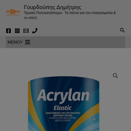
Μετάβαση
Γουρδούπης Δημήτρης
στο
Τεχνικό Πολυκατάστημα - Τα πάντα για τον επαγγελματία &
περιεχόμενο
το σπίτι!
Αναζ
MENOY