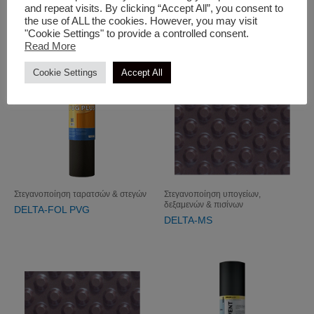
and repeat visits. By clicking “Accept All”, you consent to
DELTA-FLORAXX TOP
the use of ALL the cookies. However, you may visit
"Cookie Settings" to provide a controlled consent.
Read More
Cookie Settings
Accept All
Στεγανοποίηση ταρατσών & στεγών
Στεγανοποίηση υπογείων,
δεξαμενών & πισίνων
DELTA-FOL PVG
DELTA-MS