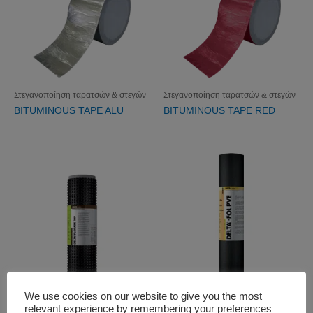
Στεγανοποίηση ταρατσών & στεγών
Στεγανοποίηση ταρατσών & στεγών
BITUMINOUS TAPE ALU
BITUMINOUS TAPE RED
We use cookies on our website to give you the most
Στεγανοποίηση υπογείων,
Στεγανοποίηση ταρατσών & στεγών
δεξαμενών & πισίνων
relevant experience by remembering your preferences
DELTA-FOL PVE