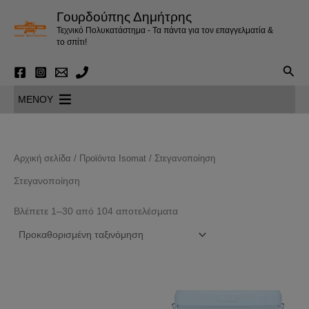
Μετάβαση
Γουρδούπης Δημήτρης
στο
Τεχνικό Πολυκατάστημα - Τα πάντα για τον επαγγελματία &
περιεχόμενο
το σπίτι!
Αναζ
MENOY
Αρχική σελίδα
/
Προϊόντα Isomat
/ Στεγανοποίηση
Στεγανοποίηση
Βλέπετε 1–30 από 104 αποτελέσματα