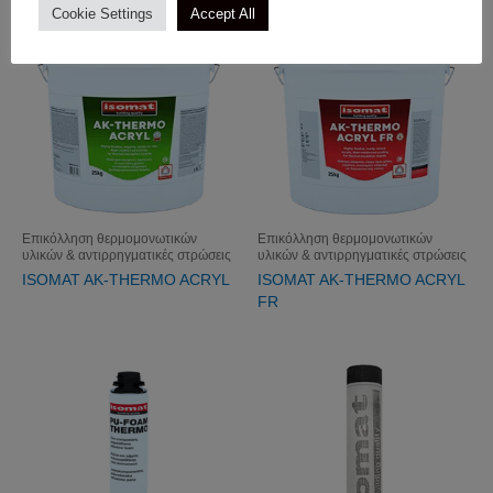
Cookie Settings
Accept All
Επικόλληση θερμομονωτικών
Επικόλληση θερμομονωτικών
υλικών & αντιρρηγματικές στρώσεις
υλικών & αντιρρηγματικές στρώσεις
ISOMAT AK-THERMO ACRYL
ISOMAT AK-THERMO ACRYL
FR