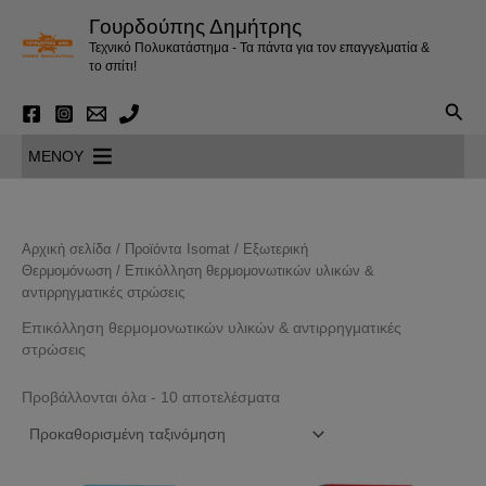
Μετάβαση
Γουρδούπης Δημήτρης
στο
Τεχνικό Πολυκατάστημα - Τα πάντα για τον επαγγελματία &
περιεχόμενο
το σπίτι!
Αναζ
MENOY
Αρχική σελίδα
/
Προϊόντα Isomat
/
Εξωτερική
Θερμομόνωση
/ Επικόλληση θερμομονωτικών υλικών &
αντιρρηγματικές στρώσεις
Επικόλληση θερμομονωτικών υλικών & αντιρρηγματικές
στρώσεις
Προβάλλονται όλα - 10 αποτελέσματα