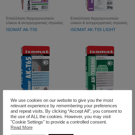
Επικόλληση θερμομονωτικών
Επικόλληση θερμομονωτικών
υλικών & αντιρρηγματικές στρώσεις
υλικών & αντιρρηγματικές στρώσεις
ISOMAT AK-T55
ISOMAT AK-T55 LIGHT
We use cookies on our website to give you the most
relevant experience by remembering your preferences
Επικόλληση θερμομονωτικών
Επικόλληση θερμομονωτικών
and repeat visits. By clicking “Accept All”, you consent to
υλικών & αντιρρηγματικές στρώσεις
υλικών & αντιρρηγματικές στρώσεις
the use of ALL the cookies. However, you may visit
ISOMAT AK-T65
ISOMAT AK-THERMO
"Cookie Settings" to provide a controlled consent.
Read More