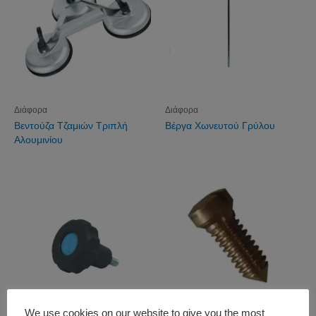
Διάφορα
Διάφορα
Βεντούζα Τζαμιών Τριπλή
Βέργα Χωνευτού Γρύλου
Αλουμινίου
We use cookies on our website to give you the most