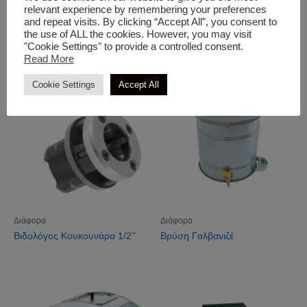
relevant experience by remembering your preferences
Διάφορα
Διάφορα
and repeat visits. By clicking “Accept All”, you consent to
Βίδα Οδηγού Φ 60mm
Βίδες Ορειχάλκινου
the use of ALL the cookies. However, you may visit
Ψεκαστήρα
"Cookie Settings" to provide a controlled consent.
Read More
Cookie Settings
Accept All
Διάφορα
Διάφορα
Βιδολόγος Κουκουνάρα 1/2’’
Βρύση Γαλβανιζέ