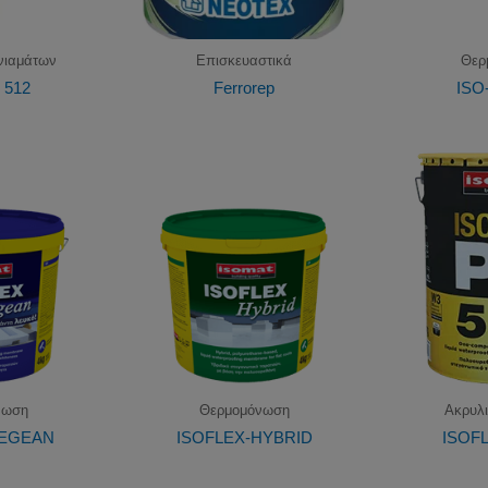
ονιαμάτων
Επισκευαστικά
Θερ
r 512
Ferrorep
ISO
νωση
Θερμομόνωση
Ακρυλ
AEGEAN
ISOFLEX-HYBRID
ISOFL