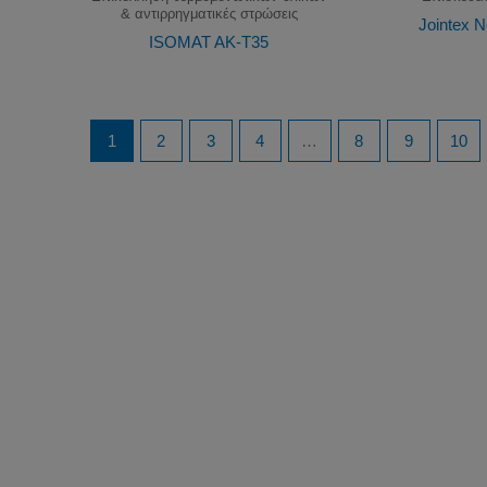
& αντιρρηγματικές στρώσεις
Jointex N
ISOMAT AK-T35
1
2
3
4
…
8
9
10