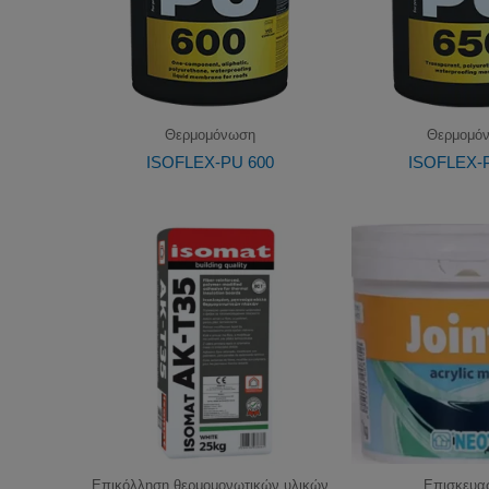
Θερμομόνωση
Θερμομό
ISOFLEX-PU 600
ISOFLEX-
Επικόλληση θερμομονωτικών υλικών
Επισκευα