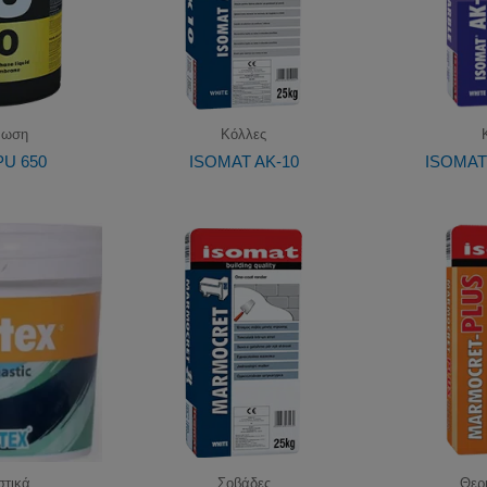
νωση
Κόλλες
PU 650
ISOMAT AK-10
ISOMAT
στικά
Σοβάδες
Θερ