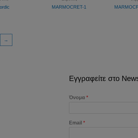
ordic
MARMOCRET-1
MARMOCRE
→
Εγγραφείτε στο Newsl
Όνομα
*
Email
*