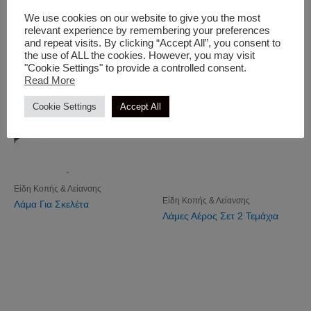
Είδη Κοπής & Λείανσης
Είδη Κοπής & Λείανσης
Λάμα Αέρος
Λάμα Για Πλάνη Γυψοσανίδας
We use cookies on our website to give you the most
relevant experience by remembering your preferences
and repeat visits. By clicking “Accept All”, you consent to
the use of ALL the cookies. However, you may visit
"Cookie Settings" to provide a controlled consent.
Read More
Cookie Settings
Accept All
Είδη Κοπής & Λείανσης
Είδη Κοπής & Λείανσης
Λάμα Για Σκελέτα
Λάμες Αέρος Σετ 2 Τεμάχια