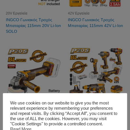
20V Εργαλεία
42V Εργαλεία
INGCO Γωνιακός Τροχός
INGCO Γωνιακός Τροχός
Μπαταρίας 115mm 20V Li-Ion
Μπαταρίας 115mm 42V Li-Ion
SOLO
We use cookies on our website to give you the most
relevant experience by remembering your preferences
20V Εργαλεία
20V Εργαλεία
and repeat visits. By clicking “Accept All”, you consent to
INGCO Γωνιακός Τροχός
INGCO Εργαλεία Μπαταρίας
the use of ALL the cookies. However, you may visit
Μπαταρίας 125mm 20V Li-Ion
20V Li-Ion Σετ 5 τεμ. + Δώρo
"Cookie Settings" to provide a controlled consent.
SOLO
Εργαλειοθήκη Τσάντα
Read More