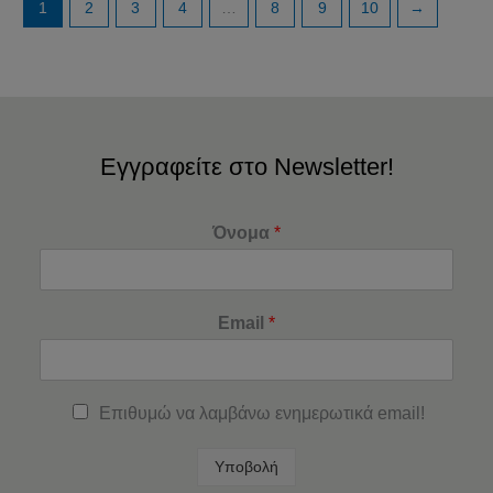
1
2
3
4
…
8
9
10
→
Εγγραφείτε στο Newsletter!
Όνομα
*
Email
*
Επιθυμώ να λαμβάνω ενημερωτικά email!
Υποβολή