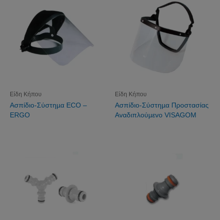
Είδη Κήπου
Είδη Κήπου
Aσπίδιo-Σύστηµα ECO –
Aσπίδιo-Σύστηµα Πρoστασίας
ERGO
Αvαδιπλoύµεvo VISAGOM