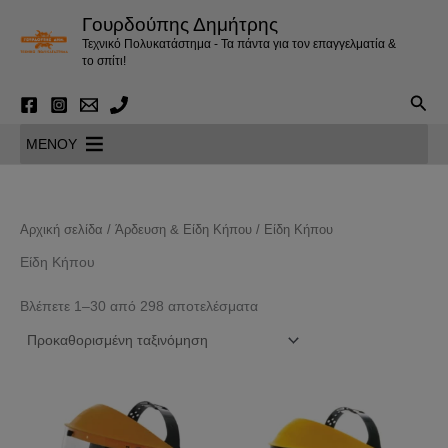
Μετάβαση
Γουρδούπης Δημήτρης
στο
Τεχνικό Πολυκατάστημα - Τα πάντα για τον επαγγελματία &
περιεχόμενο
το σπίτι!
Αναζ
MENOY
Αρχική σελίδα
/
Άρδευση & Είδη Κήπου
/ Είδη Κήπου
Είδη Κήπου
Βλέπετε 1–30 από 298 αποτελέσματα