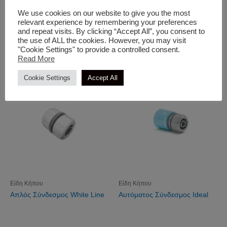
We use cookies on our website to give you the most
relevant experience by remembering your preferences
Είδη Κήπου
Είδη Κήπου
and repeat visits. By clicking “Accept All”, you consent to
Ανέμη Τηλεσκοπική Με
Απλός Σύνδεσμος Siroflex
the use of ALL the cookies. However, you may visit
"Cookie Settings" to provide a controlled consent.
Λάστιχο
Read More
Cookie Settings
Accept All
Είδη Κήπου
Είδη Κήπου
Απλός Σύνδεσμος White Line
Αυτόματος Σύνδεσμος Ideal