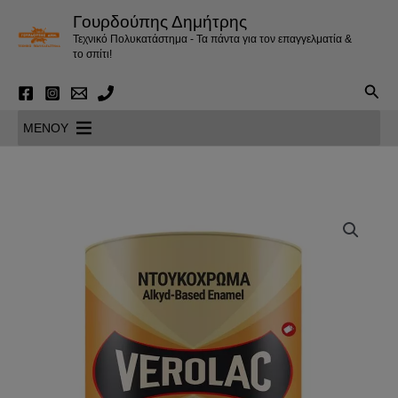
Μετάβαση
Γουρδούπης Δημήτρης
στο
Τεχνικό Πολυκατάστημα - Τα πάντα για τον επαγγελματία &
περιεχόμενο
το σπίτι!
Αναζ
MENOY