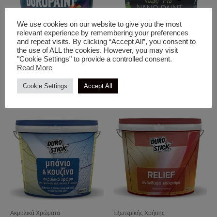
We use cookies on our website to give you the most
relevant experience by remembering your preferences
and repeat visits. By clicking “Accept All”, you consent to
Ακρυλικά Χρώματα
Ακρυλικά Χρώματα
the use of ALL the cookies. However, you may visit
Duropaint-PU Υβριδικό,
Wall Pro Nano Paint
"Cookie Settings" to provide a controlled consent.
Ακρυλικό Πολυουρεθανικό
Αυτοκαθαριζόμενο
Read More
Χρώμα
Σιλικονούχο Χρώμα Για Σοβά
& Μπετόν
Cookie Settings
Accept All
Ακρυλικά Χρώματα
Εξωτερικής Χρήσης