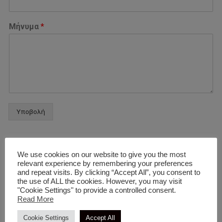
Μήνυμα
*
Υποβολή
Βρείτε μας στο Instagram ή στο Facebook!
F
I
We use cookies on our website to give you the most
a
n
relevant experience by remembering your preferences
and repeat visits. By clicking “Accept All”, you consent to
c
s
the use of ALL the cookies. However, you may visit
e
t
"Cookie Settings" to provide a controlled consent.
b
a
Read More
o
g
Cookie Settings
Accept All