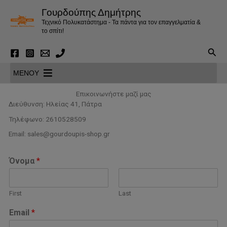
Μετάβαση
Γουρδούπης Δημήτρης
στο
Τεχνικό Πολυκατάστημα - Τα πάντα για τον επαγγελματία &
περιεχόμενο
το σπίτι!
Αναζ
MENOY
Επικοινωνήστε μαζί μας
Διεύθυνση: Ηλείας 41, Πάτρα
Τηλέφωνο: 2610528509
Email:
sales@gourdoupis-shop.gr
Όνομα
*
First
Last
Email
*