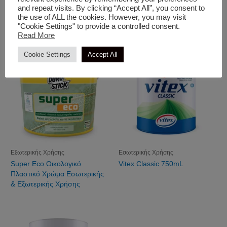
and repeat visits. By clicking “Accept All”, you consent to
ISOMAT PREMIUM COLOR
ISOMAT SMART CLEAN
the use of ALL the cookies. However, you may visit
PAINT
"Cookie Settings" to provide a controlled consent.
Read More
Cookie Settings
Accept All
Εξωτερικής Χρήσης
Εσωτερικής Χρήσης
Super Eco Οικολογικό
Vitex Classic 750mL
Πλαστικό Χρώμα Εσωτερικής
& Εξωτερικής Χρήσης