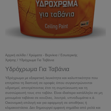
Αρχική σελίδα
/
Χρώματα - Βερνίκια
/
Εσωτερικής
Χρήσης
/ Υδρόχρωμα Για Ταβάνια
Υδρόχρωμα Για Ταβάνια
Υδρόχρωμα με εξαιρετική λευκότητα και καλυπτικότητα που
επιτρέπει τη διαπνοή σε οροφές όπου συγκεντρώνονται
υδρατμοί, αποτρέποντας έτσι τη συμπύκνωση και τη
συσσώρευσή τους στο ταβάνι. Είναι ιδιαίτερα κατάλληλο σε μη
μονωμένα ταβάνια σε κουζίνες, λουτρά, υπνοδωμάτια κ.ά.
Οικονομική επιλογή και για εφαρμογή σε αποθήκες ή
κλιμακοστάσια. Δεν δημιουργεί εμφανή σημάδια από ρολά και