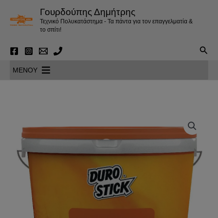
Μετάβαση
Γουρδούπης Δημήτρης
στο
Τεχνικό Πολυκατάστημα - Τα πάντα για τον επαγγελματία &
περιεχόμενο
το σπίτι!
Αναζ
MENOY