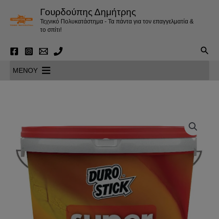
Μετάβαση
Γουρδούπης Δημήτρης
στο
Τεχνικό Πολυκατάστημα - Τα πάντα για τον επαγγελματία &
περιεχόμενο
το σπίτι!
Αναζ
MENOY