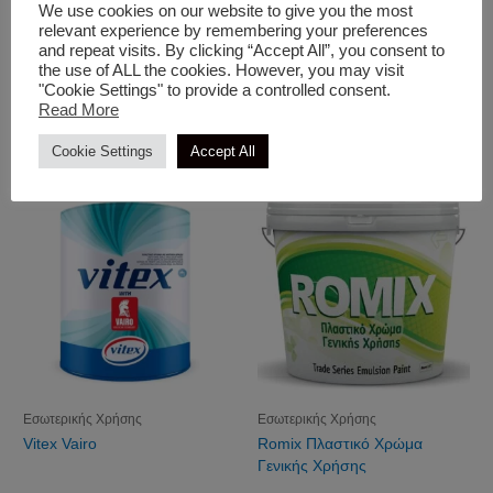
We use cookies on our website to give you the most
relevant experience by remembering your preferences
and repeat visits. By clicking “Accept All”, you consent to
the use of ALL the cookies. However, you may visit
Ακρυλικά Χρώματα
Εσωτερικής Χρήσης
"Cookie Settings" to provide a controlled consent.
Romix Ακρυλικό 100% Για
Vitex Kitchen & Bath
Read More
Μπετόν & Σοβά
Cookie Settings
Accept All
Εσωτερικής Χρήσης
Εσωτερικής Χρήσης
Vitex Vairo
Romix Πλαστικό Χρώμα
Γενικής Χρήσης