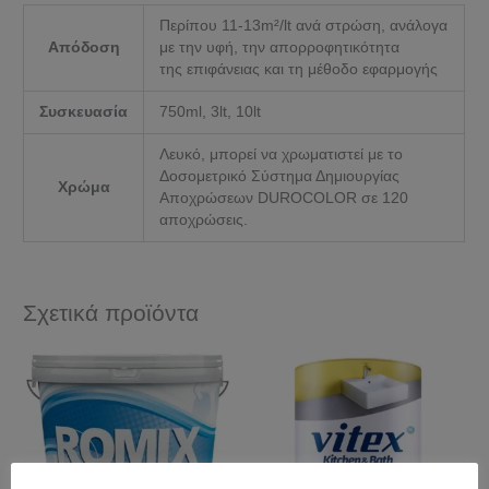
Περίπου 11-13m²/lt ανά στρώση, ανάλογα
Απόδοση
με την υφή, την απορροφητικότητα
της επιφάνειας και τη μέθοδο εφαρμογής
Συσκευασία
750ml, 3lt, 10lt
Λευκό, μπορεί να χρωματιστεί με το
Δοσομετρικό Σύστημα Δημιουργίας
Χρώμα
Αποχρώσεων DUROCOLOR σε 120
αποχρώσεις.
Σχετικά προϊόντα