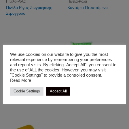
Πινέλα-Ρολά
Πινέλα-Ρολά
Πινέλα Ρίγας Ζωγραφικής
Κοντάρια Πτυσσόμενα
Στρογγυλό
We use cookies on our website to give you the most
relevant experience by remembering your preferences
and repeat visits. By clicking “Accept All”, you consent to
the use of ALL the cookies. However, you may visit
"Cookie Settings" to provide a controlled consent.
Read More
Πινέλα-Ρολά
Πινέλα-Ρολά
Cookie Settings
Accept All
Πινέλο Στρογγυλό Λευκό
Νάιλον Καλύψεως