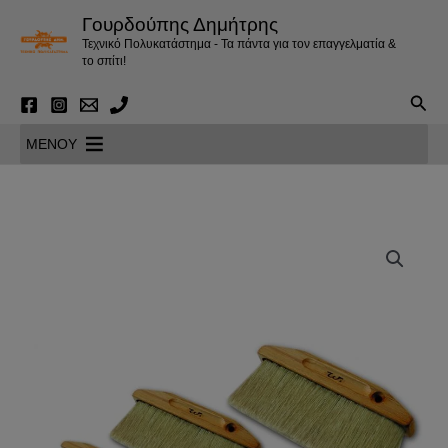
Μετάβαση
Γουρδούπης Δημήτρης
στο
Τεχνικό Πολυκατάστημα - Τα πάντα για τον επαγγελματία &
περιεχόμενο
το σπίτι!
Αναζ
MENOY