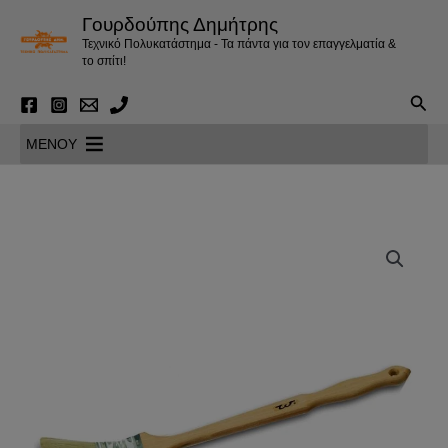
Μετάβαση
Γουρδούπης Δημήτρης
στο
Τεχνικό Πολυκατάστημα - Τα πάντα για τον επαγγελματία &
περιεχόμενο
το σπίτι!
Αναζ
MENOY