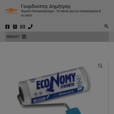
Μετάβαση
Γουρδούπης Δημήτρης
στο
Τεχνικό Πολυκατάστημα - Τα πάντα για τον επαγγελματία &
περιεχόμενο
το σπίτι!
Αναζ
MENOY