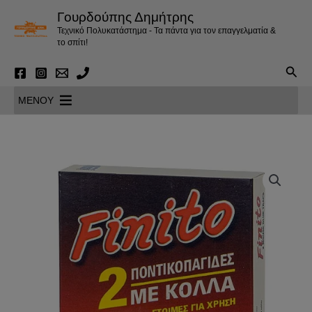
Μετάβαση
Γουρδούπης Δημήτρης
στο
Τεχνικό Πολυκατάστημα - Τα πάντα για τον επαγγελματία &
περιεχόμενο
το σπίτι!
Αναζ
MENOY