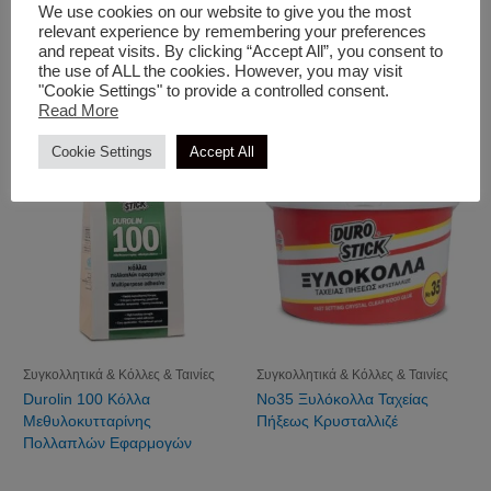
We use cookies on our website to give you the most
relevant experience by remembering your preferences
Κονιάματα & Ρητίνες
Προϊόντα Υδραυλικών
and repeat visits. By clicking “Accept All”, you consent to
D-33 Ενέσιμη Εποξειδική
Κόλλα Για Αφρώδη Μονωτικά
the use of ALL the cookies. However, you may visit
Ρητίνη 2 Συστατικών
"Cookie Settings" to provide a controlled consent.
Read More
Cookie Settings
Accept All
Συγκολλητικά & Κόλλες & Ταινίες
Συγκολλητικά & Κόλλες & Ταινίες
Durolin 100 Κόλλα
Νο35 Ξυλόκολλα Ταχείας
Mεθυλοκυτταρίνης
Πήξεως Κρυσταλλιζέ
Πολλαπλών Εφαρμογών