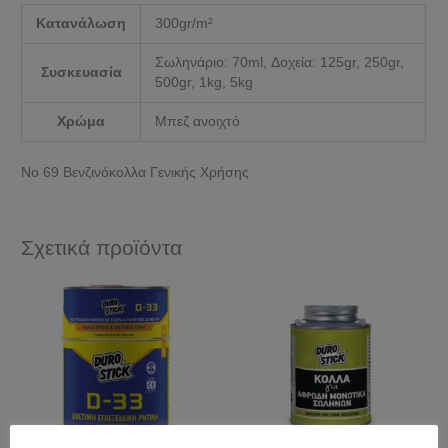
Κατανάλωση
300gr/m²
Σωληνάριο: 70ml, Δοχεία: 125gr, 250gr,
Συσκευασία
500gr, 1kg, 5kg
Χρώμα
Μπεζ ανοιχτό
Νο 69 Βενζινόκολλα Γενικής Χρήσης
Σχετικά προϊόντα