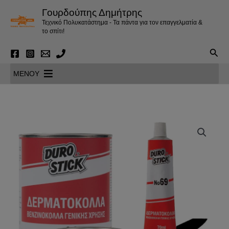
Μετάβαση
Γουρδούπης Δημήτρης
στο
Τεχνικό Πολυκατάστημα - Τα πάντα για τον επαγγελματία &
περιεχόμενο
το σπίτι!
Αναζ
MENOY