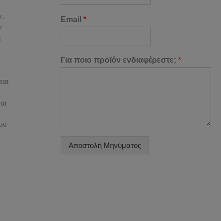
ν.
Email
*
ν
ή
Για ποιο προϊόν ενδιαφέρεστε;
*
ται
αι
ων
Αποστολή Μηνύματος