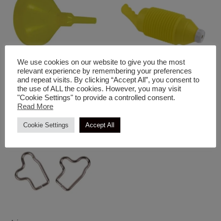
We use cookies on our website to give you the most
relevant experience by remembering your preferences
and repeat visits. By clicking “Accept All”, you consent to
Διάφορα
Διάφορα
the use of ALL the cookies. However, you may visit
Χωνί Γίγας
Φυσερό Πλαστικό Μικρό
"Cookie Settings" to provide a controlled consent.
Read More
Cookie Settings
Accept All