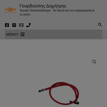
Μετάβαση
Γουρδούπης Δημήτρης
στο
Τεχνικό Πολυκατάστημα - Τα πάντα για τον επαγγελματία &
περιεχόμενο
το σπίτι!
Αναζ
MENOY