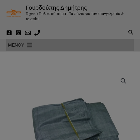
Μετάβαση
Γουρδούπης Δημήτρης
στο
Τεχνικό Πολυκατάστημα - Τα πάντα για τον επαγγελματία &
περιεχόμενο
το σπίτι!
Αναζ
MENOY