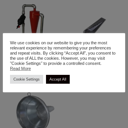
We use cookies on our website to give you the most
relevant experience by remembering your preferences
and repeat visits. By clicking “Accept All”, you consent to
the use of ALL the cookies. However, you may visit
Διάφορα
Διάφορα
"Cookie Settings" to provide a controlled consent.
Κεφαλή Κομπλέ Με Απλό
Σφήνα Στριφτή
Read More
Φίλτρο
Cookie Settings
Accept All