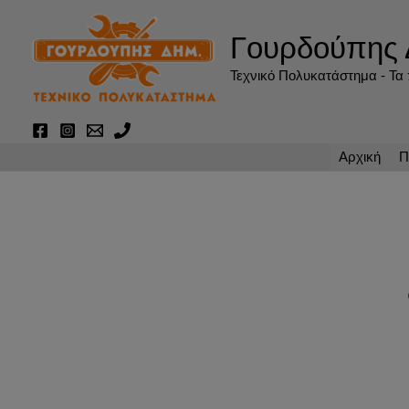
Μετάβαση
στο
Γουρδούπης 
περιεχόμενο
Τεχνικό Πολυκατάστημα - Τα π
Αρχική
Π