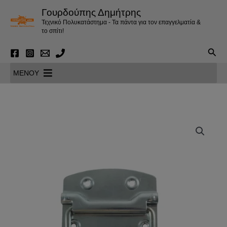
Μετάβαση
Γουρδούπης Δημήτρης
στο
Τεχνικό Πολυκατάστημα - Τα πάντα για τον επαγγελματία &
περιεχόμενο
το σπίτι!
Αναζ
MENOY