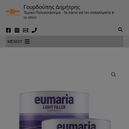
Μετάβαση
Γουρδούπης Δημήτρης
στο
Τεχνικό Πολυκατάστημα - Τα πάντα για τον επαγγελματία &
περιεχόμενο
το σπίτι!
Αναζ
MENOY