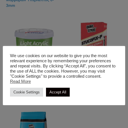
3mm
We use cookies on our website to give you the most
relevant experience by remembering your preferences
and repeat visits. By clicking “Accept All”, you consent to
the use of ALL the cookies. However, you may visit
"Cookie Settings" to provide a controlled consent.
Οικοδομικά υλικά
Οικοδομικά υλικά
Read More
Light Arclylic Putty
Stucofix-P Υπέρλεπτος
Cookie Settings
Accept All
Στόκος Σπατουλαρίσματος