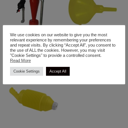
We use cookies on our website to give you the most
relevant experience by remembering your preferences
and repeat visits. By clicking “Accept All”, you consent to
Διάφορα
Διάφορα
the use of ALL the cookies. However, you may visit
Κεφαλή Κομπλέ Με Απλό
Χωνί Γίγας
"Cookie Settings" to provide a controlled consent.
Φίλτρο
Read More
Cookie Settings
Accept All