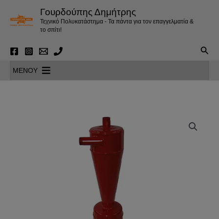
Μετάβαση
Γουρδούπης Δημήτρης
στο
Τεχνικό Πολυκατάστημα - Τα πάντα για τον επαγγελματία &
περιεχόμενο
το σπίτι!
Αναζ
MENOY