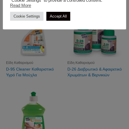
"Cookie Settings" to provide a controlled consent.
Read More
Cookie Settings
Accept All
Είδη Καθαρισμού
Είδη Καθαρισμού
D-95 Cleaner Καθαριστικό
D-26 Διαβρωτικό & Αφαιρετικό
Υγρό Για Μούχλα
Χρωμάτων & Βερνικιών