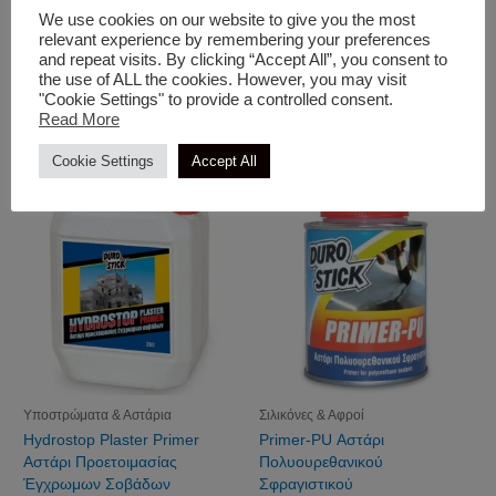
We use cookies on our website to give you the most
relevant experience by remembering your preferences
Υποστρώματα & Αστάρια
Για μεταλλικές επιφάνειες
and repeat visits. By clicking “Accept All”, you consent to
the use of ALL the cookies. However, you may visit
DS-255 Χαλαζιακό Ακρυλικό
Primer For Glossy Surfaces
"Cookie Settings" to provide a controlled consent.
Αστάρι Πρόσφυσης
Read More
Κονιαμάτων, Χωρίς Διαλυτές
Cookie Settings
Accept All
Υποστρώματα & Αστάρια
Σιλικόνες & Αφροί
Hydrostop Plaster Primer
Primer-PU Αστάρι
Αστάρι Προετοιμασίας
Πολυουρεθανικού
Έγχρωμων Σοβάδων
Σφραγιστικού