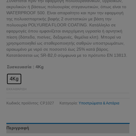
Συνιστάται πριν την εφαρμογή πολυουρεθανικών, υβριδικών,
ακρυλικών ή βάσεως πολυουρίας στεγανωτικών, όπως είναι το
WATERPROOF 500. Είναι απαραίτητο και πριν την εφαρμο­γή
της πολυασπαρτικής βαφής 2 συστατικών με βάση την
πολυουρία POLYUREA FLOOR COATING. Κατάλληλο σε
εφαρμογές όπου εμφανίζεται ανερχόμενη υγρασία ή αρνητική
πίεση (δάπεδα, πισίνες, δεξαμενές, θεμέλια κλπ). Μπορεί να
χρησιμοποιηθεί ως σταθεροποιητής σαθρών υποστρωμάτων,
αραιωμένο με νερό σε ποσοστό έως 25% κατά βάρος.
Κατατάσσεται ως SR-B2,0 σύμφωνα με το πρότυπο EN 13813.
Συσκευασία
: 4Kg
4Kg
ΕΚΚΑΘΆΡΙΣΗ
Κωδικός προϊόντος:
CP.1027
Κατηγορία:
Υποστρώματα & Αστάρια
Περιγραφή