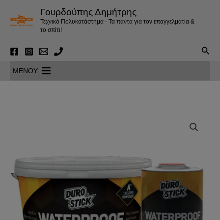
Μετάβαση
Γουρδούπης Δημήτρης
στο
Τεχνικό Πολυκατάστημα - Τα πάντα για τον επαγγελματία &
περιεχόμενο
το σπίτι!
Αναζ
MENOY