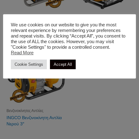
Βενζινοκίνητες Αντλίες
Βενζινοκίνητες Αντλίες
INGCO Βενζινοκίνητη Αντλία
INGCO Βενζινοκίνητη Αντλία
We use cookies on our website to give you the most
Νερού 4″
Νερού 1″
relevant experience by remembering your preferences
and repeat visits. By clicking “Accept All”, you consent to
the use of ALL the cookies. However, you may visit
"Cookie Settings" to provide a controlled consent.
Read More
Cookie Settings
Accept All
Βενζινοκίνητες Αντλίες
INGCO Βενζινοκίνητη Αντλία
Νερού 3″