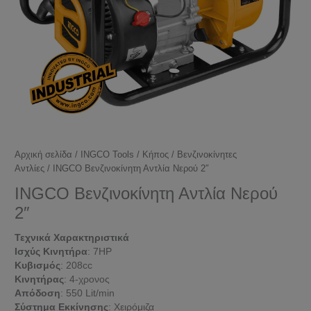
Αρχική σελίδα
/
INGCO Tools
/
Κήπος
/
Βενζινοκίνητες
Αντλίες
/ INGCO Βενζινοκίνητη Αντλία Νερού 2″
INGCO Βενζινοκίνητη Αντλία Νερού
2″
Τεχνικά Χαρακτηριστικά
Ισχύς Κινητήρα
: 7ΗΡ
Κυβισμός
: 208cc
Κινητήρας
: 4-χρονος
Απόδοση
: 550 Lit/min
Σύστημα Εκκίνησης
: Χειρόμιζα