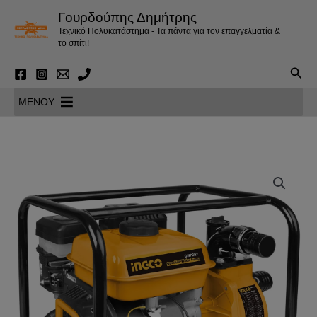
Μετάβαση
Γουρδούπης Δημήτρης
στο
Τεχνικό Πολυκατάστημα - Τα πάντα για τον επαγγελματία &
περιεχόμενο
το σπίτι!
Αναζ
MENOY