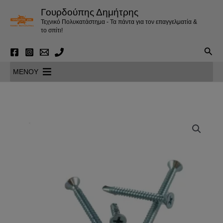
Μετάβαση
Γουρδούπης Δημήτρης
στο
Τεχνικό Πολυκατάστημα - Τα πάντα για τον επαγγελματία &
περιεχόμενο
το σπίτι!
Αναζ
MENOY