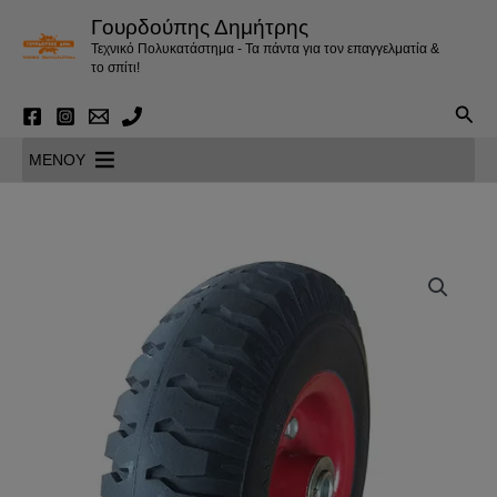
Μετάβαση
Γουρδούπης Δημήτρης
στο
Τεχνικό Πολυκατάστημα - Τα πάντα για τον επαγγελματία &
περιεχόμενο
το σπίτι!
Αναζ
MENOY