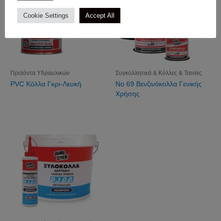
Cookie Settings
Accept All
Προϊόντα Υδραυλικών
Συγκολλητικά & Κόλλες & Ταινίες
PVC Κόλλα Γκρι-Λευκή
Νο 69 Βενζινόκολλα Γενικής
Χρήσης