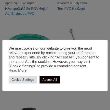
Άρδευση & Είδη Κήπου
Άρδευση & Είδη Κήπου
Ηλεκτροβαλβίδα PGV Θηλ./
Ταφ PVC Κολλητό
Αρ. Σπείρωμα PVC
We use cookies on our website to give you the most
relevant experience by remembering your preferences
and repeat visits. By clicking “Accept All”, you consent to
the use of ALL the cookies. However, you may visit
"Cookie Settings" to provide a controlled consent.
Read More
Άρδευση & Είδη Κήπου
Cookie Settings
Accept All
Άρδευση & Είδη Κήπου
Νεροσώλ
Κλαπέ PVC Δίσκου Ιταλίας