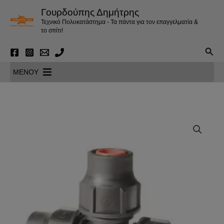
Μετάβαση
Γουρδούπης Δημήτρης
στο
Τεχνικό Πολυκατάστημα - Τα πάντα για τον επαγγελματία &
περιεχόμενο
το σπίτι!
Αναζ
MENOY