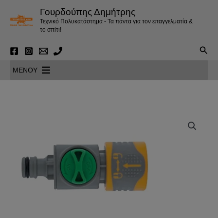
Μετάβαση
Γουρδούπης Δημήτρης
στο
Τεχνικό Πολυκατάστημα - Τα πάντα για τον επαγγελματία &
περιεχόμενο
το σπίτι!
Αναζ
MENOY