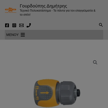
Μετάβαση
Γουρδούπης Δημήτρης
στο
Τεχνικό Πολυκατάστημα - Τα πάντα για τον επαγγελματία &
περιεχόμενο
το σπίτι!
Αναζ
MENOY