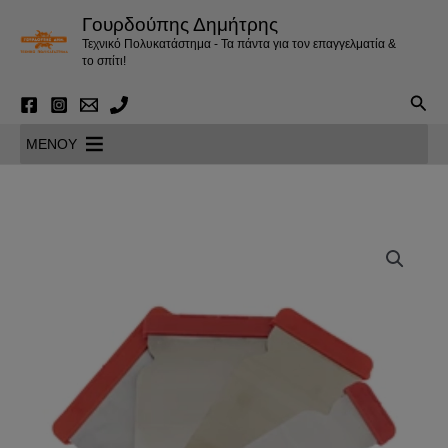
Μετάβαση
Γουρδούπης Δημήτρης
στο
Τεχνικό Πολυκατάστημα - Τα πάντα για τον επαγγελματία &
περιεχόμενο
το σπίτι!
Αναζ
MENOY