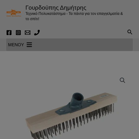
Μετάβαση
Γουρδούπης Δημήτρης
στο
Τεχνικό Πολυκατάστημα - Τα πάντα για τον επαγγελματία &
περιεχόμενο
το σπίτι!
Αναζ
MENOY