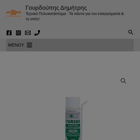
Μετάβαση
Γουρδούπης Δημήτρης
στο
Τεχνικό Πολυκατάστημα - Τα πάντα για τον επαγγελματία &
περιεχόμενο
το σπίτι!
Αναζ
MENOY