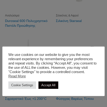
Αναλώσιμα
Σιλικόνες & Αφροί
Duroseal 600 Πολυχρηστικό
Σιλικόνη Starseal
Πιστόλι Προώθησης
We use cookies on our website to give you the most
relevant experience by remembering your preferences
and repeat visits. By clicking “Accept All”, you consent to
the use of ALL the cookies. However, you may visit
"Cookie Settings" to provide a controlled consent.
Read More
Cookie Settings
Accept All
Σιλικόνες & Αφροί
Σιλικόνες & Αφροί
Fireproof Πυράντοχο
Επαγγελματικό Πιστόλι
Σφραγιστικό Έως +1.200°C
Φύσιγγας Βαρέως Τύπου