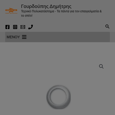
Μετάβαση
Γουρδούπης Δημήτρης
στο
Τεχνικό Πολυκατάστημα - Τα πάντα για τον επαγγελματία &
περιεχόμενο
το σπίτι!
Αναζ
MENOY