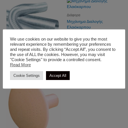
Διάφορα
Μηχάνημα Διαλογής
Ελαιόκαρπου
We use cookies on our website to give you the most
relevant experience by remembering your preferences
and repeat visits. By clicking “Accept All”, you consent to
the use of ALL the cookies. However, you may visit
Διάφορα
"Cookie Settings" to provide a controlled consent.
Read More
Αεραγωγός
Cookie Settings
Accept All