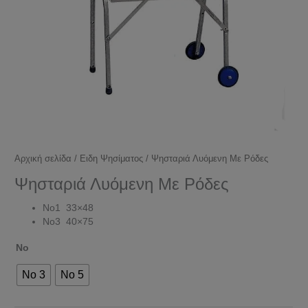
Αρχική σελίδα
/
Ειδη Ψησίματος
/ Ψησταριά Λυόμενη Με Ρόδες
Ψησταριά Λυόμενη Με Ρόδες
No1 33×48
No3 40×75
Νο
No 3
Νο 5