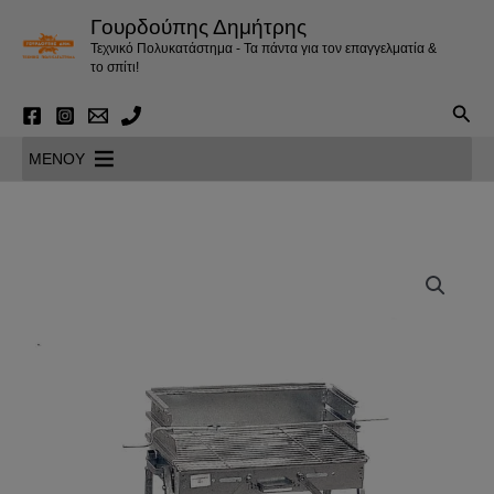
Μετάβαση
Γουρδούπης Δημήτρης
στο
Τεχνικό Πολυκατάστημα - Τα πάντα για τον επαγγελματία &
περιεχόμενο
το σπίτι!
Αναζ
MENOY