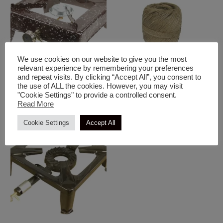
We use cookies on our website to give you the most
relevant experience by remembering your preferences
and repeat visits. By clicking “Accept All”, you consent to
Ειδη Ψησίματος
Ειδη Ψησίματος
the use of ALL the cookies. However, you may visit
"Cookie Settings" to provide a controlled consent.
Πετρογκαζ Εμαγιέ Καφέ
Σπάγγος Κέρινος
Read More
Cookie Settings
Accept All