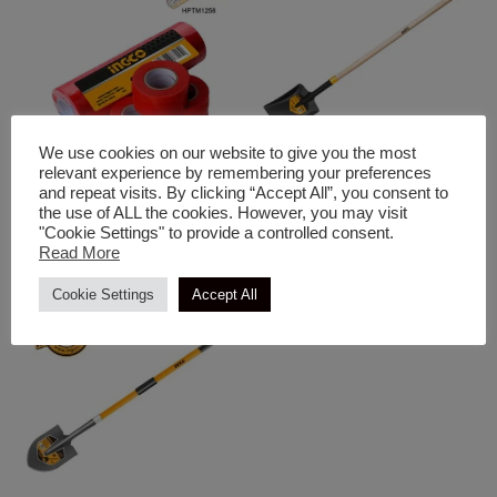
We use cookies on our website to give you the most
relevant experience by remembering your preferences
Ανταλλακτικά Κήπου
Διαφορά Εργαλεία Χειρός Κήπου
and repeat visits. By clicking “Accept All”, you consent to
the use of ALL the cookies. However, you may visit
INGCO Ταινία Δεσίματος
INGCO Φτυάρι Ατσάλινο με
"Cookie Settings" to provide a controlled consent.
Φυτών 20 τεμ. 25m
Ξύλινο Στυλιάρι
Read More
Cookie Settings
Accept All