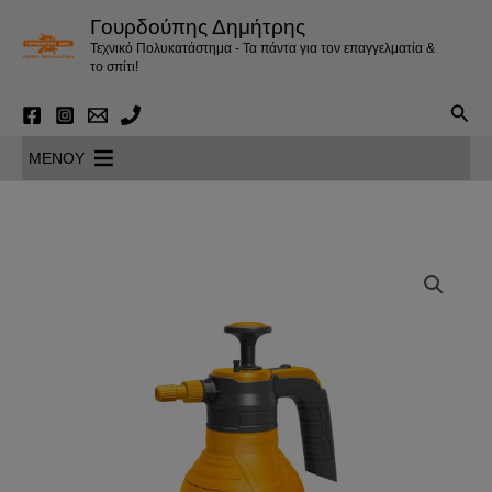
Μετάβαση
Γουρδούπης Δημήτρης
στο
Τεχνικό Πολυκατάστημα - Τα πάντα για τον επαγγελματία &
περιεχόμενο
το σπίτι!
Αναζ
MENOY