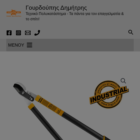
Μετάβαση
Γουρδούπης Δημήτρης
στο
Τεχνικό Πολυκατάστημα - Τα πάντα για τον επαγγελματία &
περιεχόμενο
το σπίτι!
Αναζ
MENOY