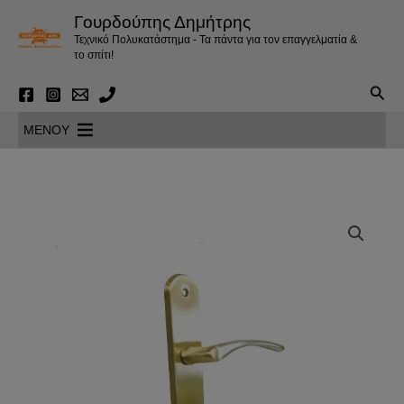
Μετάβαση
Γουρδούπης Δημήτρης
στο
Τεχνικό Πολυκατάστημα - Τα πάντα για τον επαγγελματία &
περιεχόμενο
το σπίτι!
Αναζ
MENOY