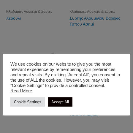
Κλειδαριές Λουκέτα & Σύρτες
Κλειδαριές Λουκέτα & Σύρτες
Χερούλι
Σύρτης Αλουμινίου Βαρέως
Τύπου Ασημί
We use cookies on our website to give you the most
relevant experience by remembering your preferences
and repeat visits. By clicking “Accept All”, you consent to
the use of ALL the cookies. However, you may visit
"Cookie Settings" to provide a controlled consent.
Read More
Cookie Settings
Accept All
Κλειδαριές Λουκέτα & Σύρτες
Κλειδαριές Λουκέτα & Σύρτες
Σύρτης Αλουμινίου Λευκός
Σύρτης Αλουμινίου Βαρέως
Τύπου Μαύρος