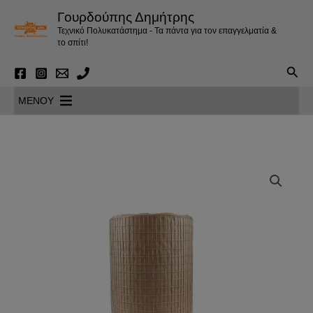
Μετάβαση
Γουρδούπης Δημήτρης
στο
Τεχνικό Πολυκατάστημα - Τα πάντα για τον επαγγελματία &
περιεχόμενο
το σπίτι!
Αναζ
MENOY