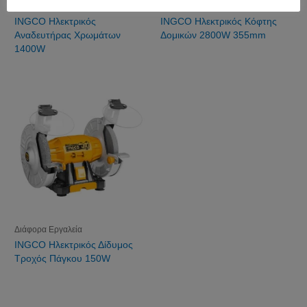
Διάφορα Εργαλεία
Διάφορα Εργαλεία
INGCO Ηλεκτρικός
INGCO Ηλεκτρικός Κόφτης
Αναδευτήρας Χρωμάτων
Δομικών 2800W 355mm
1400W
Διάφορα Εργαλεία
INGCO Ηλεκτρικός Δίδυμος
Τροχός Πάγκου 150W