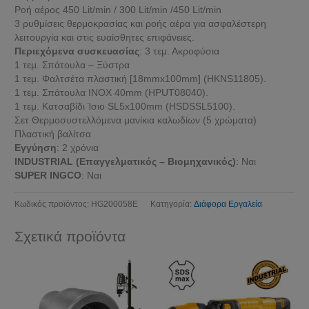
Ροή αέρος 450 Lit/min / 300 Lit/min /450 Lit/min
3 ρυθμίσεις θερμοκρασίας και ροής αέρα για ασφαλέστερη
λειτουργία και στις ευαίσθητες επιφάνειες.
Περιεχόμενα συσκευασίας
: 3 τεμ. Ακροφύσια
1 τεμ. Σπάτουλα – Ξύστρα
1 τεμ. Φαλτσέτα πλαστική [18mmx100mm] (HKNS11805).
1 τεμ. Σπάτουλα INOX 40mm (HPUT08040).
1 τεμ. Κατσαβίδι Ίσιο SL5x100mm (HSDSSL5100).
Σετ Θερμοσυστελλόμενα μανίκια καλωδίων (5 χρώματα)
Πλαστική βαλίτσα
Εγγύηση
: 2 χρόνια
INDUSTRIAL (Επαγγελματικός – Βιομηχανικός)
: Ναι
SUPER INGCO
: Ναι
Κωδικός προϊόντος:
HG200058E
Κατηγορία:
Διάφορα Εργαλεία
Σχετικά προϊόντα