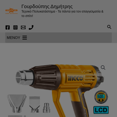
Μετάβαση
Γουρδούπης Δημήτρης
στο
Τεχνικό Πολυκατάστημα - Τα πάντα για τον επαγγελματία &
περιεχόμενο
το σπίτι!
Αναζ
MENOY