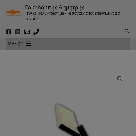
Μετάβαση
Γουρδούπης Δημήτρης
στο
Τεχνικό Πολυκατάστημα - Τα πάντα για τον επαγγελματία &
περιεχόμενο
το σπίτι!
Αναζ
MENOY