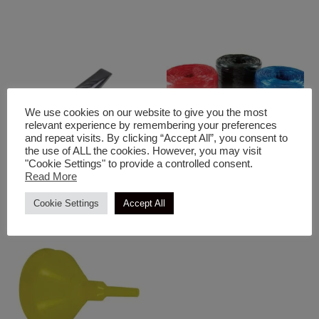
We use cookies on our website to give you the most
relevant experience by remembering your preferences
and repeat visits. By clicking “Accept All”, you consent to
the use of ALL the cookies. However, you may visit
"Cookie Settings" to provide a controlled consent.
Read More
Διάφορα
Διάφορα
Σφήνα Στριφτή
Φύλλο Πολυαιθυλενίου
Cookie Settings
Accept All