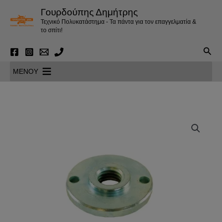
Μετάβαση
Γουρδούπης Δημήτρης
στο
Τεχνικό Πολυκατάστημα - Τα πάντα για τον επαγγελματία &
περιεχόμενο
το σπίτι!
Αναζ
MENOY