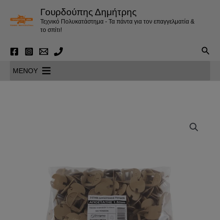
Μετάβαση
Γουρδούπης Δημήτρης
στο
Τεχνικό Πολυκατάστημα - Τα πάντα για τον επαγγελματία &
περιεχόμενο
το σπίτι!
Αναζ
MENOY