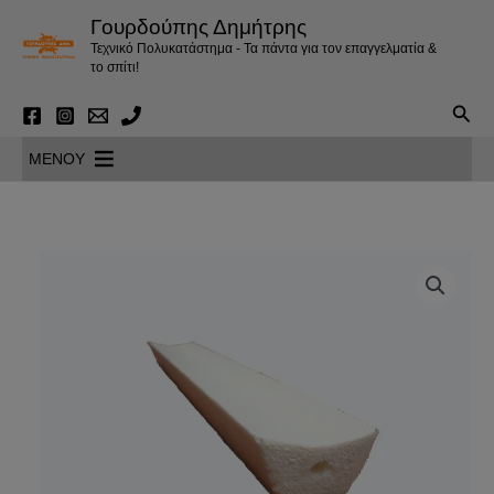
Μετάβαση
Γουρδούπης Δημήτρης
στο
Τεχνικό Πολυκατάστημα - Τα πάντα για τον επαγγελματία &
περιεχόμενο
το σπίτι!
Αναζ
MENOY