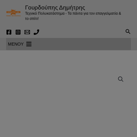
Μετάβαση
Γουρδούπης Δημήτρης
στο
Τεχνικό Πολυκατάστημα - Τα πάντα για τον επαγγελματία &
περιεχόμενο
το σπίτι!
Αναζ
MENOY