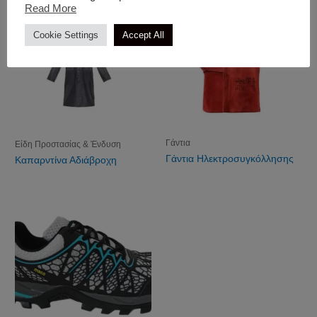
Read More
Cookie Settings
Accept All
Γάντια
Είδη Προστασίας & Ένδυση
Γάντια Ηλεκτροσυγκόλλησης
Καπαρντίνα Αδιάβροχη