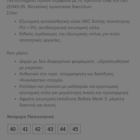
Πιστοποιημένο προϊόν σύμφωνα με το πρότυπο UNE EN ISO
20345:05. Μεταλλική προστασία δακτύλων.
Σόλα:
Εξωτερική αντιολισθητική σόλα SRC διπλής πυκνότητας
PU + PU, αντιδιατρητική εσωτερική σόλα.
Ειδικός σχεδιασμός της εξωτερικής σόλας για πολύ
απαιτητικές εργασίες.
Άνω μέρος:
Δέρμα με δύο διαφορετικά φινιρίσματα , υδροαπωθητικό
με μικροίνες.
Ανθεκτικό στο νερό: απορρόφηση και διείσδυση.
•Ανακλαστικό στοιχείο.
Κολλάρο και γλώσσα με μαξιλαράκι και εργονομική
εσωτερική σόλα για μεγαλύτερη άνεση και προσαρμογή.
Αφράτη εσωτερική επένδυση Bellota Mesh 3: μέγιστη
διαπνοή και άνεση.
Νούμερο Παπουτσιού
40
41
42
43
44
45