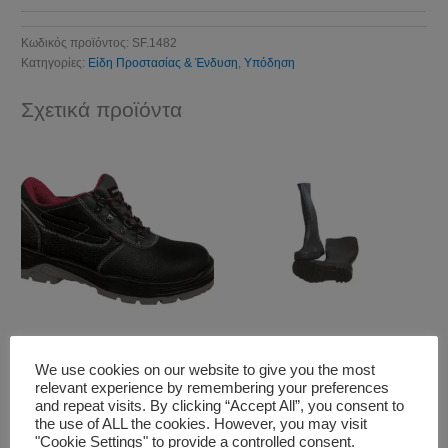
Κωδικός προϊόντος:
SF.1482
Κατηγορίες:
Είδη Προστασίας & Ένδυση
,
Υπόδηση
Σχετικά προϊόντα
Είδη Προστασίας & Ένδυση
Είδη Προστασίας & Ένδυση
Παπούτσι Ασφαλείας S1
Γαλότσες Γόνατου
We use cookies on our website to give you the most
relevant experience by remembering your preferences
Classic
and repeat visits. By clicking “Accept All”, you consent to
the use of ALL the cookies. However, you may visit
"Cookie Settings" to provide a controlled consent.