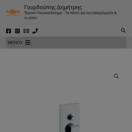
Μετάβαση
Γουρδούπης Δημήτρης
στο
Τεχνικό Πολυκατάστημα - Τα πάντα για τον επαγγελματία &
περιεχόμενο
το σπίτι!
Αναζ
MENOY