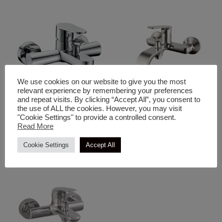
We use cookies on our website to give you the most
relevant experience by remembering your preferences
and repeat visits. By clicking “Accept All”, you consent to
Ανταλλακτικα & Μπαταρίες &
Ανταλλακτικα & Μπαταρίες &
the use of ALL the cookies. However, you may visit
Κώδωνες
Κώδωνες
"Cookie Settings" to provide a controlled consent.
Μπαταρία Μπάνιου Σετ Με
Μπαταρία Μπάνιου Με Σετ
Read More
Ντους Elegant
Ντους Stilo
Cookie Settings
Accept All