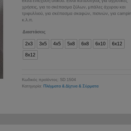
extra ενίσχυση υλικού. Είναι κατάλληλος για αγροτικές
χρήσεις, για το σκέπασμα ξύλων, μπάλες άχυρου και
τριφυλλιού, για σκέπασμα σκαφών, πισινών, για campi
κ.λ.π.
Διαστάσεις
2x3
3x5
4x5
5x8
6x8
6x10
6x12
8x12
Κωδικός προϊόντος:
SD.1504
Κατηγορία:
Πλέγματα & Δίχτυα & Σύρματα