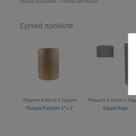
Λευκός εξωτερικά – Λευκός εσωτερικά
Σχετικά προϊόντα
Πλέγματα & Δίχτυα & Σύρματα
Πλέγματα & Δίχτυα & Σύρ
Πλέγμα Κολλητό 1” x 1”
Σύρμα Καρέ