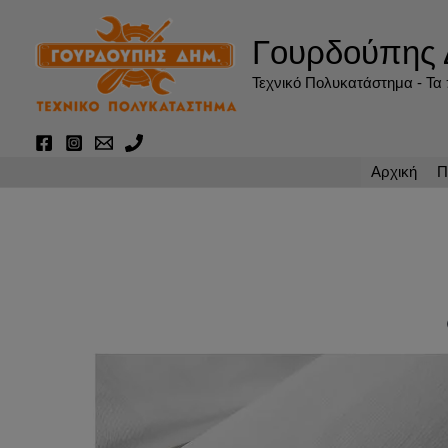
Μετάβαση
στο
Γουρδούπης 
περιεχόμενο
Τεχνικό Πολυκατάστημα - Τα π
Αρχική
Π